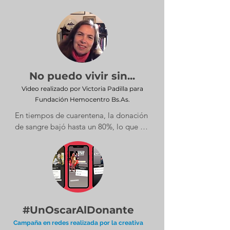
No puedo vivir sin...
​Video realizado por Victoria Padilla para
Fundación Hemocentro Bs.As.
En tiempos de cuarentena, la donación 
de sangre bajó hasta un 80%, lo que 
significa una situación muy crítica. Por 
eso, iniciamos una campaña de 
concientización preguntándole a 
algunas personas sin qué no podrían 
vivir.
#UnOscarAlDonante
Campaña en redes realizada por la creativa