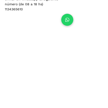
número (de 08 a 18 hs)
1134365610
Compartir este evento
Fundación Hemocentro Buenos Aires
Entidad sin fines de lucro.
Incorporada al Registro Nacional de Servicios de
Hemoterapia.
Plan Nacional de Sangre - Ministerio de Salud de la Nación
+54 11 4981-5020
+54 11
4981-1957
fundacion@hemocentro.org